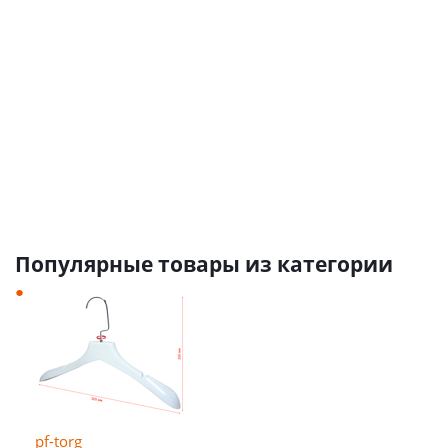
23
8
руб.
/
руб.
/
шт
шт
19
6.80
руб.
/
руб.
/
от
7 руб.
шт
шт
Популярные товары из категории
pf-torg