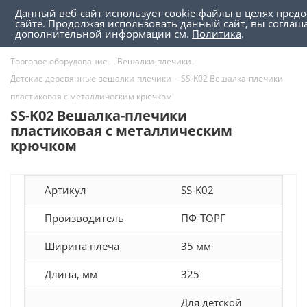
Данный веб-сайт использует cookie-файлы в целях пред
0
0
сайте. Продолжая использовать данный сайт, вы соглаш
дополнительной информации см.
Политика
.
Торговое оборудование
-
Вешалки-плечики
-
Детские деревянные вешалки-плечики
-
SS-K02 Вешалка-плечики
пластиковая с металлическим крючком
SS-K02 Вешалка-плечики
пластиковая с металлическим
крючком
Артикул
SS-K02
Производитель
ПФ-ТОРГ
Ширина плеча
35 мм
Длина, мм
325
Для детской