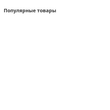
Популярные товары
В-101-С
В-222-Б
В-100
Вешалка
Вешалка-
Вешалка-
подростковая
контур для
плечики для
детcкой
детской
одежды
одежды L-
большая
250 мм