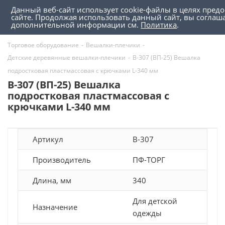
Данный веб-сайт использует cookie-файлы в целях пред
0
0
сайте. Продолжая использовать данный сайт, вы соглаш
дополнительной информации см.
Политика
.
Торговое оборудование
-
Вешалки-плечики
-
Детские деревянные вешалки-плечики
-
В-307 (ВП-25) Вешалка
подростковая пластмассовая с крючками L-340 мм
В-307 (ВП-25) Вешалка
подростковая пластмассовая с
крючками L-340 мм
Артикул
В-307
Производитель
ПФ-ТОРГ
Длина, мм
340
Для детской
Назначение
одежды