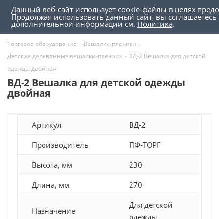
Данный веб-сайт использует cookie-файлы в целях пред
0
0
Продолжая использовать данный сайт, вы соглашаетесь 
дополнительной информации см.
Политика
.
Торговое оборудование
-
Вешалки-плечики
-
Детские деревянные вешалки-плечики
-
ВД-2 Вешалка для детской
одежды двойная
ВД-2 Вешалка для детской одежды
двойная
Артикул
ВД-2
Производитель
ПФ-ТОРГ
Высота, мм
230
Длина, мм
270
Для детской
Назначение
одежды