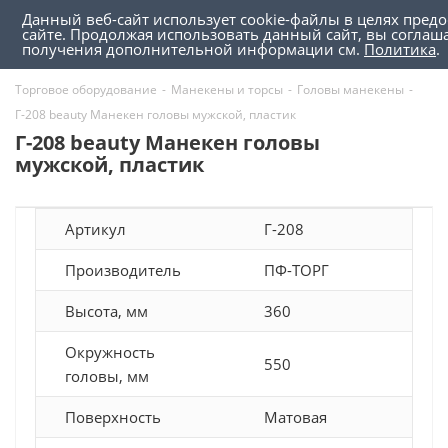
Данный веб-сайт использует cookie-файлы в целях пред
0
0
сайте. Продолжая использовать данный сайт, вы соглаш
получения дополнительной информации см.
Политика
.
Торговое оборудование
-
Манекены и торсы
-
Головы манекены
-
Г-208 beauty Манекен головы мужской, пластик
Г-208 beauty Манекен головы
мужской, пластик
Артикул
Г-208
Производитель
ПФ-ТОРГ
Высота, мм
360
Окружность
550
головы, мм
Поверхность
Матовая