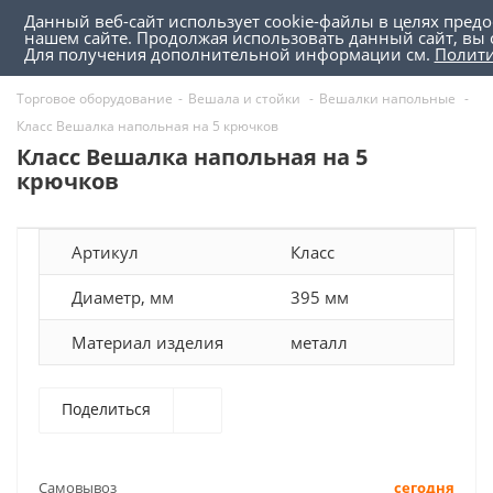
Данный веб-сайт использует cookie-файлы в целях пред
0
0
нашем сайте. Продолжая использовать данный сайт, вы 
Для получения дополнительной информации см.
Полит
Торговое оборудование
-
Вешала и стойки
-
Вешалки напольные
-
Класс Вешалка напольная на 5 крючков
Класс Вешалка напольная на 5
крючков
Артикул
Класс
Диаметр, мм
395 мм
Материал изделия
металл
Поделиться
Самовывоз
сегодня