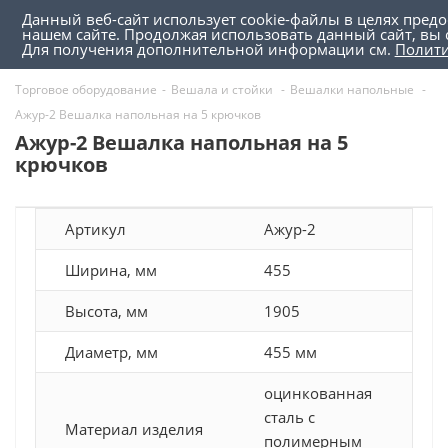
Данный веб-сайт использует cookie-файлы в целях пред
0
0
нашем сайте. Продолжая использовать данный сайт, вы 
Для получения дополнительной информации см.
Полит
Торговое оборудование
-
Вешала и стойки
-
Вешалки напольные
-
Ажур-2 Вешалка напольная на 5 крючков
Ажур-2 Вешалка напольная на 5
крючков
Артикул
Ажур-2
Ширина, мм
455
Высота, мм
1905
Диаметр, мм
455 мм
оцинкованная
сталь с
Материал изделия
полимерным