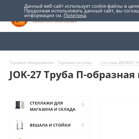
Данный веб-сайт использует cookie-файлы в цел
Продолжая использовать данный сайт, вы согла
информации см.
Политика
.
Торговое оборудование
-
Торговые системы
-
Системы ДЖОКЕР, 
JOK-27 Труба П-образная
СТЕЛЛАЖИ ДЛЯ
МАГАЗИНА И СКЛАДА
ВЕШАЛА И СТОЙКИ