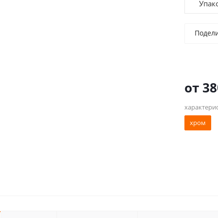
Упак
Подел
от
38
характери
хром