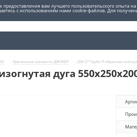
ях предоставления вам лучшего пользовательского опыта на
шаетесь с использованием нами cookie-файлов. Для получе
УНО
-
Крепежные элементы ДЖОКЕР
-
JOK-27 Труба П-образная изогну
 изогнутая дуга 550х250х20
Арти
Прои
Мате