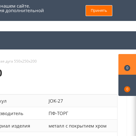
 нашем сайте.
ния дополнительной
Принять
8 (800) 555 69 93
Войти
Заказать звонок
Мой кабинет
тая дуга 550х250х200
0
0
0
кул
JOK-27
зводитель
ПФ-ТОРГ
риал изделия
металл с покрытием хром