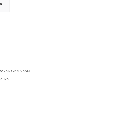
а
 покрытием хром
ленка