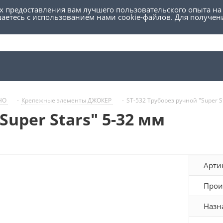
ях предоставления вам лучшего пользовательского опыта на
шаетесь с использованием нами cookie-файлов. Для получе
УНО
-
Крепежные элементы ДЖОКЕР
-
ST-532 Труборез ручной "Super S
Super Stars" 5-32 мм
Арти
Прои
Назн