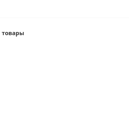
 товары
)
Набор
JOK/RUS-15H Plastic
JOK-14
шестигранных
Крепление к
Но
й
ключей
плоскости
регули