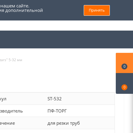
 нашем сайте.
ния дополнительной
Принять
8 (800) 555 69 93
Войти
Заказать звонок
Мой кабинет
tars" 5-32 мм
0
0
кул
ST-532
зводитель
ПФ-ТОРГ
ачение
для резки труб