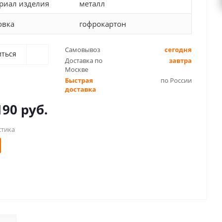
риал изделия
металл
овка
гофрокартон
Самовывоз
сегодня
иться
Доставка по
завтра
Москве
Быстрая
по России
доставка
190 руб.
стика