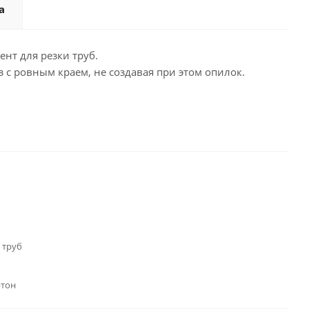
а
ент для резки труб.
 с ровным краем, не создавая при этом опилок.
 труб
ртон