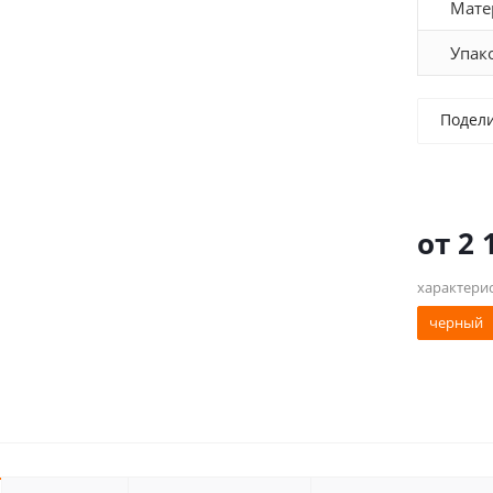
Мате
Упак
Подел
от
2 
характери
черный