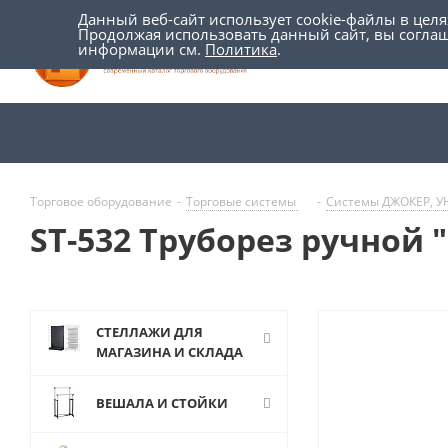
Данный веб-сайт использует cookie-файлы в цел
Продолжая использовать данный сайт, вы согла
информации см.
Политика
.
Торговое оборудование
-
Торговые системы
-
Системы ДЖОКЕР, 
ST-532 Труборез ручной "
СТЕЛЛАЖИ ДЛЯ
МАГАЗИНА И СКЛАДА
ВЕШАЛА И СТОЙКИ