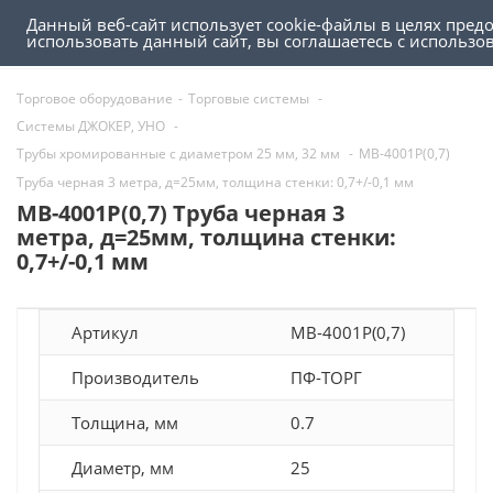
Данный веб-сайт использует cookie-файлы в целях пред
0
0
использовать данный сайт, вы соглашаетесь с использ
Торговое оборудование
-
Торговые системы
-
Системы ДЖОКЕР, УНО
-
Трубы хромированные с диаметром 25 мм, 32 мм
-
MB-4001Р(0,7)
Труба черная 3 метра, д=25мм, толщина стенки: 0,7+/-0,1 мм
MB-4001Р(0,7) Труба черная 3
метра, д=25мм, толщина стенки:
0,7+/-0,1 мм
Артикул
MB-4001Р(0,7)
Производитель
ПФ-ТОРГ
Толщина, мм
0.7
Диаметр, мм
25