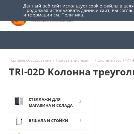
Данный веб-сайт использует cookie-файлы в цел
Продолжая использовать данный сайт, вы согла
информации см.
Политика
.
Торговое оборудование
-
Торговые системы
-
Система труб ТРИТ
TRI-02D Колонна треугол
СТЕЛЛАЖИ ДЛЯ
МАГАЗИНА И СКЛАДА
ВЕШАЛА И СТОЙКИ