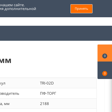
 нашем сайте.
ния дополнительной
Принять
8 (800) 555 69 93
Войти
Заказать звонок
Мой кабинет
0
 мм
0
кул
TRI-02D
зводитель
ПФ-ТОРГ
а, мм
2188