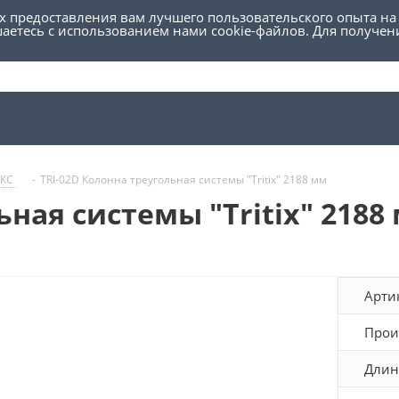
ях предоставления вам лучшего пользовательского опыта на
шаетесь с использованием нами cookie-файлов. Для получе
ИКС
-
TRI-02D Колонна треугольная системы "Tritix" 2188 мм
ьная системы "Tritix" 2188
Арти
Прои
Длин