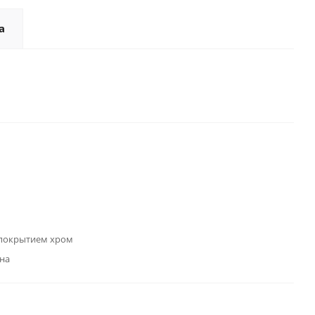
а
 покрытием хром
на