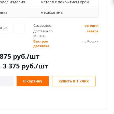
риал изделия
металл с покрытием хром
овка
мешковина
Самовывоз
сегодня
иться
Доставка по
завтра
Москве
Быстрая
по России
доставка
 875
руб.
/шт
3 375
руб.
/шт
В корзину
Купить в 1 клик