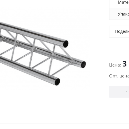
Мате
Упак
Подел
3