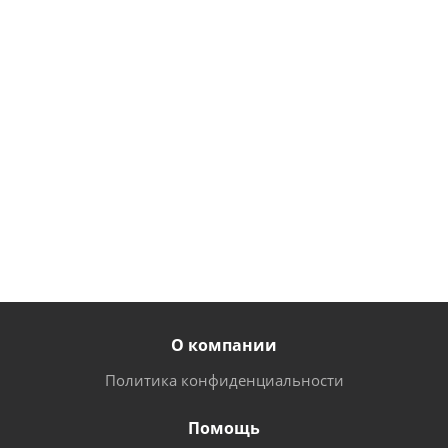
1
1
263
706
000
руб.
/
руб.
/
руб.
/
шт
шт
шт
233
1 514
895
руб.
/
руб.
/
руб.
/
шт
шт
шт
О компании
Политика конфиденциальности
Помощь