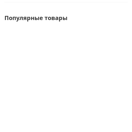
Популярные товары
StaV Полка
StaV Полка
StaV
1200*500 мм
1000*400 мм
Кронштейн
с крепежом
с крепежом
500 мм
для
для
правый
архивного
архивного
стеллажа
стеллажа