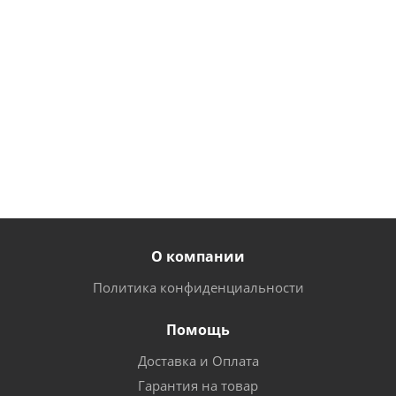
725
118
руб.
/
руб.
/
шт
шт
644
105
руб.
/
от
138
руб.
/
шт
руб.
шт
О компании
Политика конфиденциальности
Помощь
Доставка и Оплата
Гарантия на товар