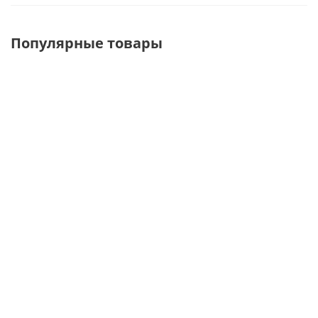
Популярные товары
StaV Black
StaV Полка
StaV
Кронштейн
320*950 мм
Кронштейн
250 мм
крыши
правый
узкий