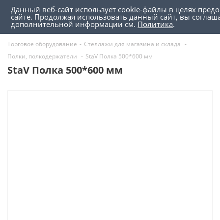
Данный веб-сайт использует cookie-файлы в целях пред
0
0
сайте. Продолжая использовать данный сайт, вы соглаш
дополнительной информации см.
Политика
.
Торговое оборудование
-
Стеллажи для магазина и склада
-
Полки, полкодержатели
-
StaV Полка 500*600 мм
StaV Полка 500*600 мм