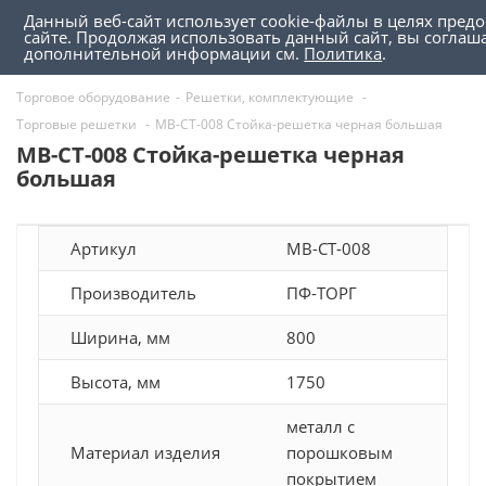
Данный веб-сайт использует cookie-файлы в целях пред
0
0
сайте. Продолжая использовать данный сайт, вы соглаш
дополнительной информации см.
Политика
.
Торговое оборудование
-
Решетки, комплектующие
-
Торговые решетки
-
MB-СТ-008 Стойка-решетка черная большая
MB-СТ-008 Стойка-решетка черная
большая
Артикул
MB-СТ-008
Производитель
ПФ-ТОРГ
Ширина, мм
800
Высота, мм
1750
металл с
Материал изделия
порошковым
покрытием