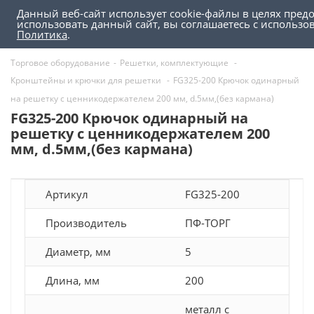
Данный веб-сайт использует cookie-файлы в целях пред
0
0
использовать данный сайт, вы соглашаетесь с использ
Политика
.
Торговое оборудование
-
Решетки, комплектующие
-
Кронштейны и крючки для решетки
-
FG325-200 Крючок одинарный
на решетку с ценникодержателем 200 мм, d.5мм,(без кармана)
FG325-200 Крючок одинарный на
решетку с ценникодержателем 200
мм, d.5мм,(без кармана)
Артикул
FG325-200
Производитель
ПФ-ТОРГ
Диаметр, мм
5
Длина, мм
200
металл с