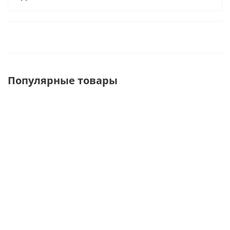
Популярные товары
FG325-200 Крючок
210009 Крючок
GK-06-