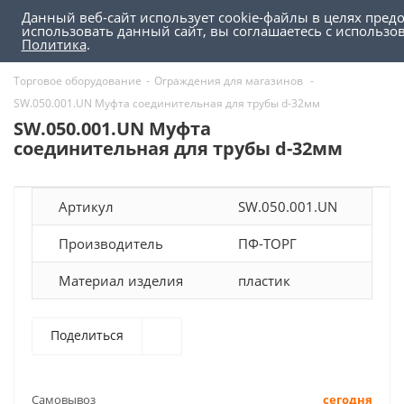
Данный веб-сайт использует cookie-файлы в целях пред
0
0
использовать данный сайт, вы соглашаетесь с использ
Политика
.
Торговое оборудование
-
Ограждения для магазинов
-
SW.050.001.UN Муфта соединительная для трубы d-32мм
SW.050.001.UN Муфта
соединительная для трубы d-32мм
Артикул
SW.050.001.UN
Производитель
ПФ-ТОРГ
Материал изделия
пластик
Поделиться
Самовывоз
сегодня