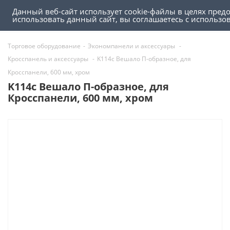
Данный веб-сайт использует cookie-файлы в целях пред
0
0
использовать данный сайт, вы соглашаетесь с использ
Торговое оборудование
-
Экономпанели и аксессуары
-
Кросспанель и аксессуары
-
K114c Вешало П-образное, для
Кросспанели, 600 мм, хром
K114c Вешало П-образное, для
Кросспанели, 600 мм, хром