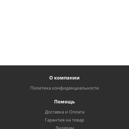
237
84
руб.
/
руб.
/
пар
72
руб.
/
шт
шт
220
78
руб.
/
67
руб.
/
руб.
/
пар
шт
шт
О компании
Политика конфиденциальности
Помощь
Доставка и Оплата
Гарантия на товар
Дилерам