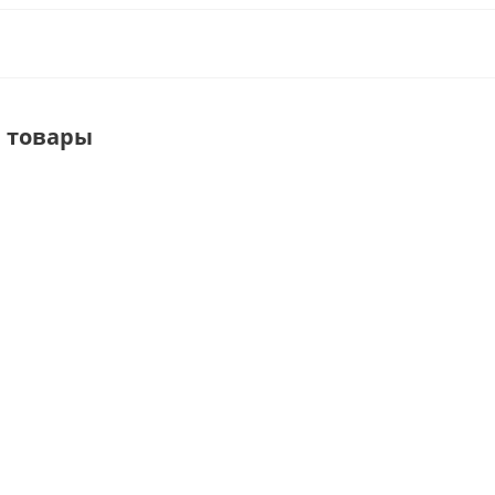
 товары
K111-7р/с
K225c
K292c/5
Кронштейн
Кронштейн
Крючок для
для
на
Кросспанели,