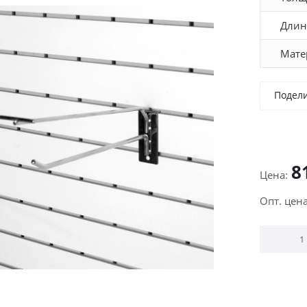
Длин
Мате
Подел
8