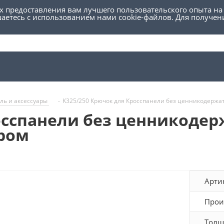
ях предоставления вам лучшего пользовательского опыта на
шаетесь с использованием нами cookie-файлов. Для получе
ль и аксессуары
-
K325/250 Крючок для Кросспанели без ценникодержате
осспанели без ценникодер
хром
Арти
Прои
Толщ