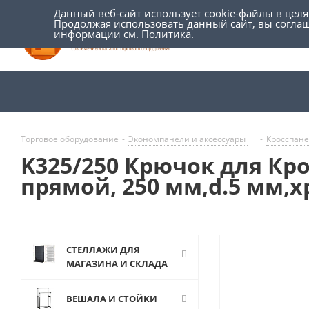
Данный веб-сайт использует cookie-файлы в цел
Продолжая использовать данный сайт, вы согла
информации см.
Политика
.
Торговое оборудование
-
Экономпанели и аксессуары
-
Кросспане
K325/250 Крючок для Кр
прямой, 250 мм,d.5 мм,
СТЕЛЛАЖИ ДЛЯ
МАГАЗИНА И СКЛАДА
ВЕШАЛА И СТОЙКИ