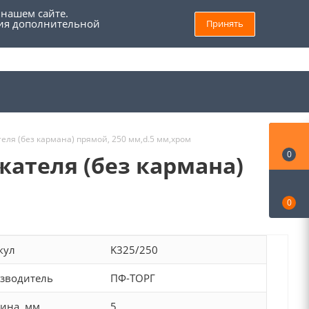
 нашем сайте.
ния дополнительной
Принять
8 (800) 555 69 93
Войти
Заказать звонок
Мой кабинет
ля (без кармана) прямой, 250 мм,d.5 мм,хром
0
жателя (без кармана)
0
кул
K325/250
зводитель
ПФ-ТОРГ
ина, мм
5