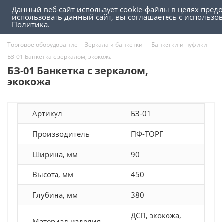
Данный веб-сайт использует cookie-файлы в целях пред
0
0
использовать данный сайт, вы соглашаетесь с использ
Политика
.
Торговое оборудование
-
Зеркала и банкетки
-
Банкетки и пуфики
-
БЗ-01 Банкетка с зеркалом, экокожа
БЗ-01 Банкетка с зеркалом,
экокожа
Артикул
БЗ-01
Производитель
ПФ-ТОРГ
Ширина, мм
90
Высота, мм
450
Глубина, мм
380
ДСП, экокожа,
Материал изделия