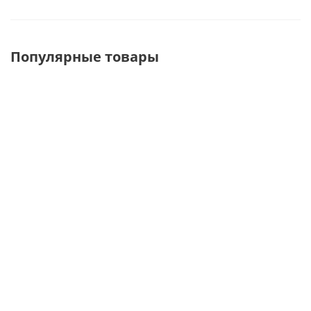
Популярные товары
BN-001J
BNO-9 Пуфик
BN-007
Банкетка
открывающейся
Банкетка/
прямоугольная
(стеганый)
куб
900*320*430
420х700х400 мм
350x350x350
мм