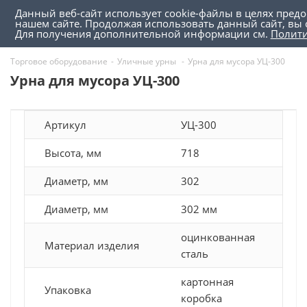
Данный веб-сайт использует cookie-файлы в целях пред
0
0
нашем сайте. Продолжая использовать данный сайт, вы 
Для получения дополнительной информации см.
Полит
Торговое оборудование
-
Уличные урны
-
Урна для мусора УЦ-300
Урна для мусора УЦ-300
Артикул
УЦ-300
Высота, мм
718
Диаметр, мм
302
Диаметр, мм
302 мм
оцинкованная
Материал изделия
сталь
картонная
Упаковка
коробка