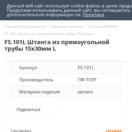
Данный веб-сайт использует cookie-файлы в целях пред
0
0
Продолжая использовать данный сайт, вы соглашаетесь 
дополнительной информации см.
Политика
.
Торговое оборудование
-
Торговые системы
-
Система ФОУРУС
-
FS.101L Штанга из прямоугольной трубы 15х30мм L
FS.101L Штанга из прямоугольной
трубы 15х30мм L
Артикул
FS.101L
Производитель
ПФ-ТОРГ
Материал изделия
металл
Поделиться
Самовывоз
сегодня