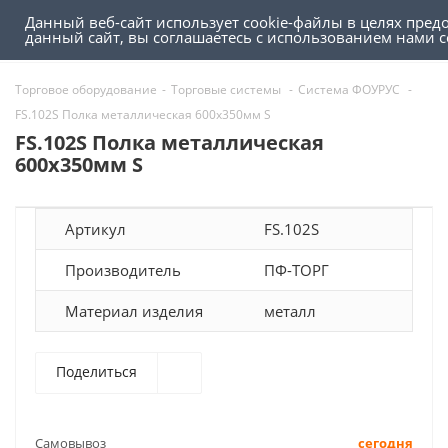
Данный веб-сайт использует cookie-файлы в целях пред
0
0
данный сайт, вы соглашаетесь с использованием нами 
Торговое оборудование
-
Торговые системы
-
Система ФОУРУС
-
FS.102S Полка металлическая 600x350мм S
FS.102S Полка металлическая
600x350мм S
Артикул
FS.102S
Производитель
ПФ-ТОРГ
Материал изделия
металл
Поделиться
Самовывоз
сегодня