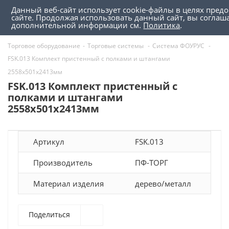
Данный веб-сайт использует cookie-файлы в целях пред
0
0
сайте. Продолжая использовать данный сайт, вы соглаш
дополнительной информации см.
Политика
.
Торговое оборудование
-
Торговые системы
-
Система ФОУРУС
-
FSK.013 Комплект пристенный с полками и штангами
2558х501х2413мм
FSK.013 Комплект пристенный с
полками и штангами
2558х501х2413мм
Артикул
FSK.013
Производитель
ПФ-ТОРГ
Материал изделия
дерево/металл
Поделиться