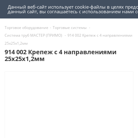
Данный веб-сайт использует cookie-файлы в целях пред
0
0
данный сайт, вы соглашаетесь с использованием нами 
Торговое оборудование
-
Торговые системы
-
Система труб МАСТЕР (ПРИМО)
-
914 002 Крепеж с 4 направлениями
25х25х1,2мм
914 002 Крепеж с 4 направлениями
25х25х1,2мм