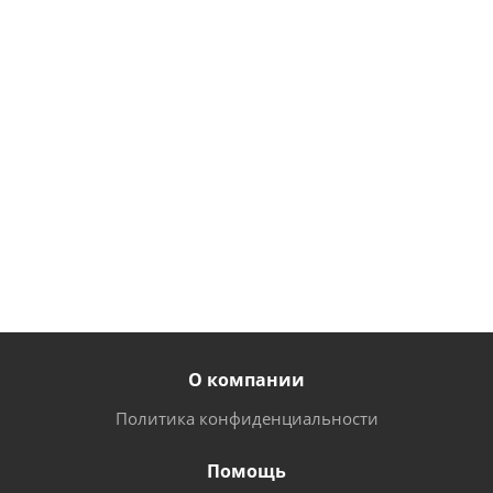
1,2+/-0,1 мм
223
312
530
руб.
/
руб.
/
руб.
/
шт
шт
шт
202
288
450
руб.
/
руб.
/
руб.
/
шт
шт
шт
О компании
Политика конфиденциальности
Помощь