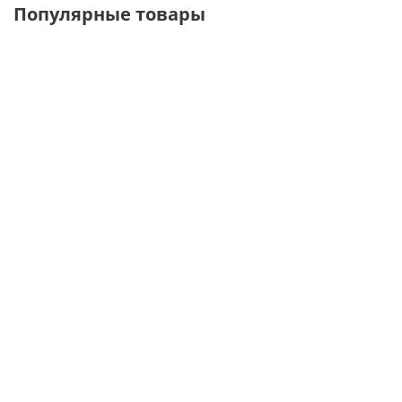
Популярные товары
913 001 Крепеж
916 004 Крепеж
4000QI Труба
с 3
с 6-ю
квадратная
направлениями
направлениями
хром 3
25х25х1,2мм
25х25х1,2мм
метра,
сечение
25х25 мм,
толщина
стенки: