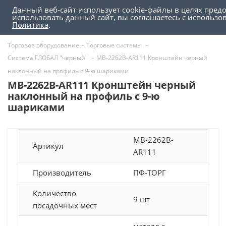
Данный веб-сайт использует cookie-файлы в целях пред
0
0
использовать данный сайт, вы соглашаетесь с использ
Политика
.
Торговое оборудование
-
Торговые системы
-
Система ГЛОБАЛ "черный"
-
MB-2262B-AR111 Кронштейн черный
наклонный на профиль с 9-ю шариками
MB-2262B-AR111 Кронштейн черный
наклонный на профиль с 9-ю
шариками
MB-2262B-
Артикул
AR111
Производитель
ПФ-ТОРГ
Количество
9 шт
посадочных мест