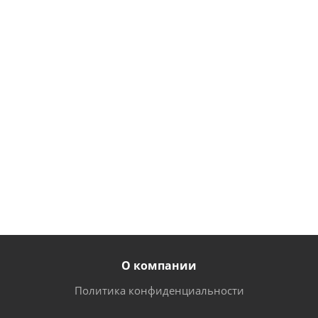
сварная
40х40 мм, с 4-
38х38 мм, с 4-
черная Bazis
х сторонней
х сторонней
38х38 мм, с 4-
перфорацией
перфорацией
х сторонней
H=1500 mm
H=2400 mm
перфорацией
H=2400 mm
от
948
от
710
от
1 306
руб.
руб.
руб.
О компании
Политика конфиденциальности