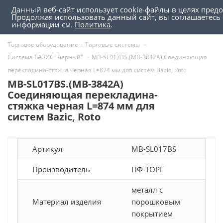
Данный веб-сайт использует cookie-файлы в целях пред
0
0
Продолжая использовать данный сайт, вы соглашаетесь
информации см.
Политика
.
Торговое оборудование
-
Торговые системы
-
Система БАЗИС "черный"
-
MB-SL017BS.(MB-3842A) Соединяющая
перекладина-стяжка черная L=874 мм для систем Bazic, Roto
MB-SL017BS.(MB-3842A)
Соединяющая перекладина-
стяжка черная L=874 мм для
систем Bazic, Roto
Артикул
MB-SL017BS
Производитель
ПФ-ТОРГ
металл с
Материал изделия
порошковым
покрытием