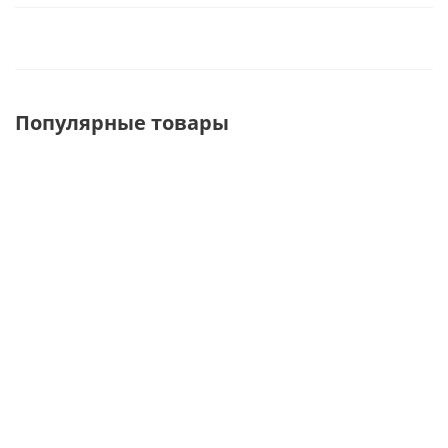
Популярные товары
MB-3824/3877
MB-SL7164-
MB-3824
Стойка с
1500 Стойка
Стойка
ножкой
черная Bazic
черная Bazis