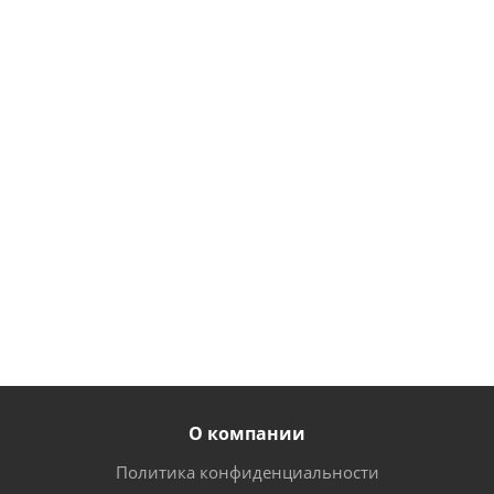
трубу 8
трубу 7
трубу с 7-ю
штырьков
штырьков
шариками
наклонный
прямой
95
155
125
руб.
/
руб.
/
руб.
/
шт
шт
шт
81
135
110
руб.
/
руб.
/
руб.
/
шт
шт
шт
О компании
Политика конфиденциальности