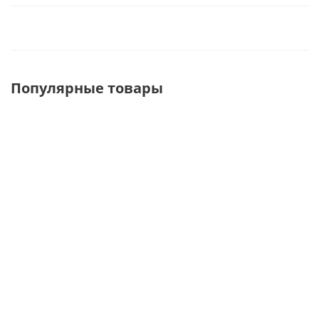
Популярные товары
U148
U7299-T-7
U8501
Кронштейн
Кронштейн
Кронштейн
на овальную
на овальную
на овальную