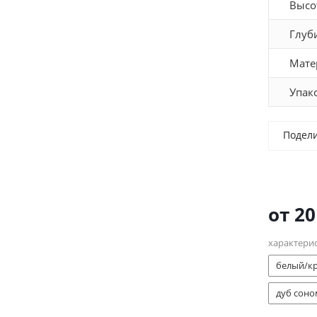
Высо
Глуб
Мате
Упак
Подел
от
20
характери
белый/к
дуб соно