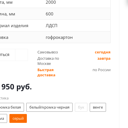
та, мм
2000
ина, мм
600
риал изделия
ЛДСП
овка
гофрокартон
Самовывоз
сегодня
иться
Доставка по
завтра
Москве
Быстрая
по России
доставка
 950 руб.
стика
ромка белая
белый/кромка черная
бук
венге
ма
серый