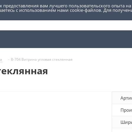
ях предоставления вам лучшего пользовательского опыта на
шаетесь с использованием нами cookie-файлов. Для получе
на
-
В-704 Витрина угловая стеклянная
теклянная
Арти
Прои
Шири