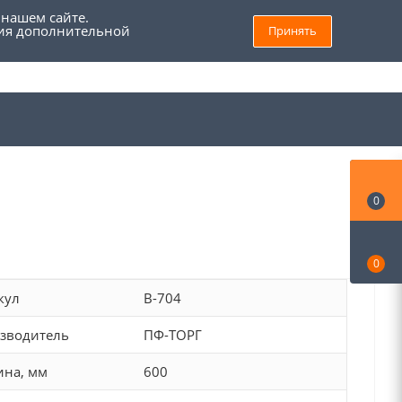
 нашем сайте.
ния дополнительной
Принять
8 (800) 555 69 93
Войти
Заказать звонок
Мой кабинет
0
0
кул
В-704
зводитель
ПФ-ТОРГ
на, мм
600