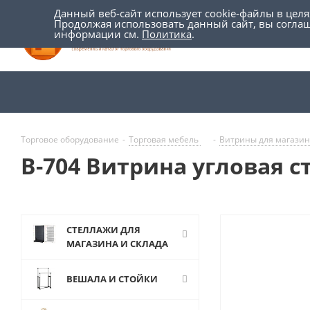
Данный веб-сайт использует cookie-файлы в цел
Продолжая использовать данный сайт, вы согла
информации см.
Политика
.
Торговое оборудование
-
Торговая мебель
-
Витрины для магази
В-704 Витрина угловая с
СТЕЛЛАЖИ ДЛЯ
МАГАЗИНА И СКЛАДА
ВЕШАЛА И СТОЙКИ