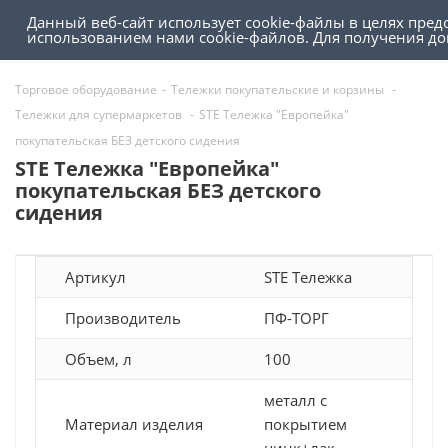
Данный веб-сайт использует cookie-файлы в целях пред
0
0
использованием нами cookie-файлов. Для получения 
Торговое оборудование
-
Тележки покупательские и корзины
-
Тележки для супермаркетов
-
STE Тележка "Европейка"
покупательская БЕЗ детского сидения
STE Тележка "Европейка"
покупательская БЕЗ детского
сидения
Артикул
STE Тележка
Производитель
ПФ-ТОРГ
Объем, л
100
металл с
Материал изделия
покрытием