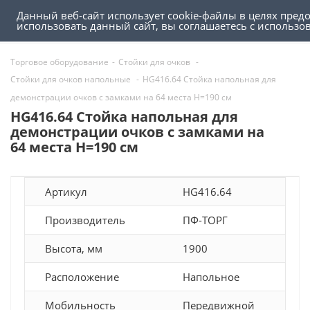
Данный веб-сайт использует cookie-файлы в целях пред
0
0
использовать данный сайт, вы соглашаетесь с использ
Торговое оборудование
-
Стойки для очков
-
Стойки для очков напольные
-
HG416.64 Стойка напольная для
демонстрации очков с замками на 64 места Н=190 см
HG416.64 Стойка напольная для
демонстрации очков с замками на
64 места Н=190 см
Артикул
HG416.64
Производитель
ПФ-ТОРГ
Высота, мм
1900
Расположение
Напольное
Мобильность
Передвижной