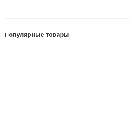
Популярные товары
BB-534/ZX-534
DL084(2 элемента)
HG085(
(2 элемента)
Стойка для очков,
элемент
Стойка для
без колес,
Стойка д