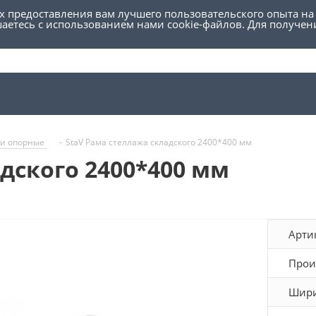
ях предоставления вам лучшего пользовательского опыта на
шаетесь с использованием нами cookie-файлов. Для получе
ки опорные
-
StaV Рама стеллажа складского 2400*400 мм
дского 2400*400 мм
Арти
Прои
Шири