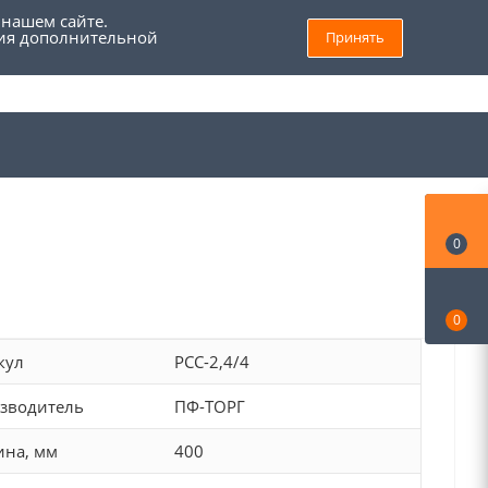
 нашем сайте.
ния дополнительной
Принять
8 (800) 555 69 93
Войти
Заказать звонок
Мой кабинет
0
0
кул
РСС-2,4/4
зводитель
ПФ-ТОРГ
на, мм
400