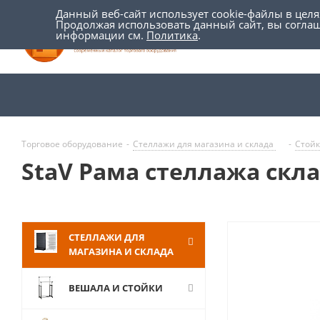
Данный веб-сайт использует cookie-файлы в цел
Продолжая использовать данный сайт, вы согла
информации см.
Политика
.
Торговое оборудование
-
Стеллажи для магазина и склада
-
Стой
StaV Рама стеллажа скла
СТЕЛЛАЖИ ДЛЯ
МАГАЗИНА И СКЛАДА
ВЕШАЛА И СТОЙКИ