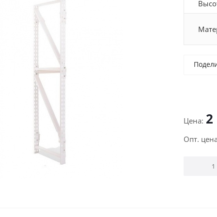
Высо
Мате
Подел
2