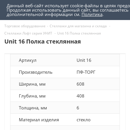
Данный веб-сайт использует cookie-файлы в целях пред
0
0
Продолжая использовать данный сайт, вы соглашаетесь 
дополнительной информации см.
Политика
.
Торговое оборудование
-
Стеллажи для магазина и склада
-
Стеллажи Лофт серия УНИТ
-
Unit 16 Полка стеклянная
Unit 16 Полка стеклянная
Артикул
Unit 16
Производитель
ПФ-ТОРГ
Ширина, мм
608
Глубина, мм
408
Толщина, мм
6
Материал изделия
стекло