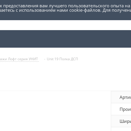
ях предоставления вам лучшего пользовательского опыта на
шаетесь с использованием нами cookie-файлов. Для получе
ажи Лофт серия УНИТ
-
Unit 19 Полка ДСП
Арти
Прои
Шири