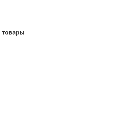
 товары
PK5,0X16B+K-T
Unit 20D
Unit 02 Каркас
Полкодержатель
Держатель
стеллажа с
с резьбой М5 в
для
перекладиной