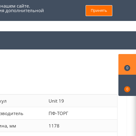
 нашем сайте.
ния дополнительной
Принять
8 (800) 555 69 93
Войти
Заказать звонок
Мой кабинет
0
0
кул
Unit 19
зводитель
ПФ-ТОРГ
на, мм
1178