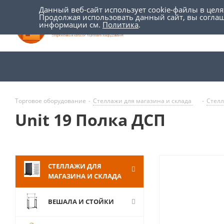
Данный веб-сайт использует cookie-файлы в цел
Продолжая использовать данный сайт, вы согла
информации см.
Политика
.
Торговое оборудование
-
Стеллажи для магазина и склада
-
Стелл
Unit 19 Полка ДСП
СТЕЛЛАЖИ ДЛЯ
МАГАЗИНА И СКЛАДА
ВЕШАЛА И СТОЙКИ