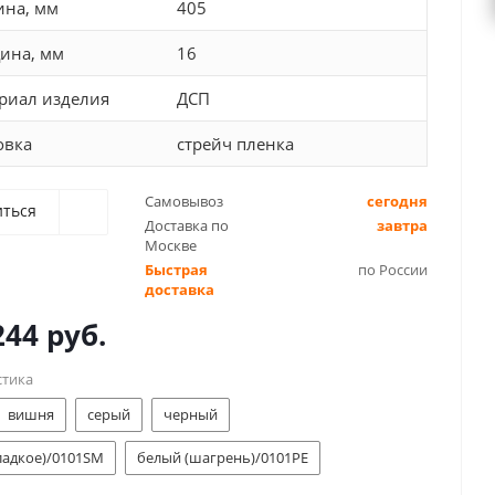
ина, мм
405
ина, мм
16
риал изделия
ДСП
овка
стрейч пленка
Самовывоз
сегодня
иться
Доставка по
завтра
Москве
Быстрая
по России
доставка
244 руб.
стика
вишня
серый
черный
ладкое)/0101SM
белый (шагрень)/0101PE