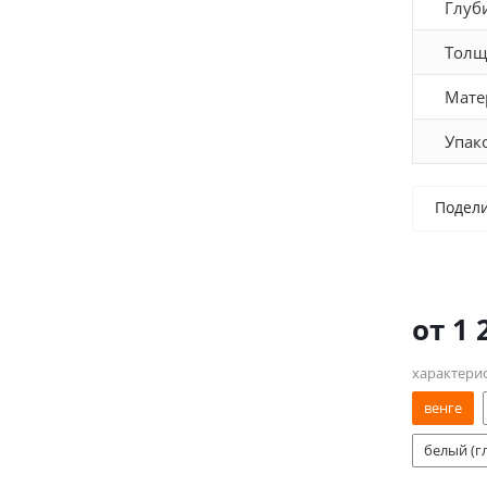
Глуб
Толщ
Мате
Упак
Подел
от
1 
характери
венге
белый (г