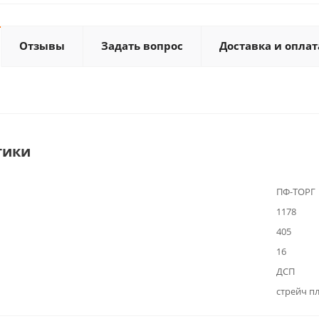
Отзывы
Задать вопрос
Доставка и оплат
тики
ПФ-ТОРГ
1178
405
16
ДСП
стрейч п