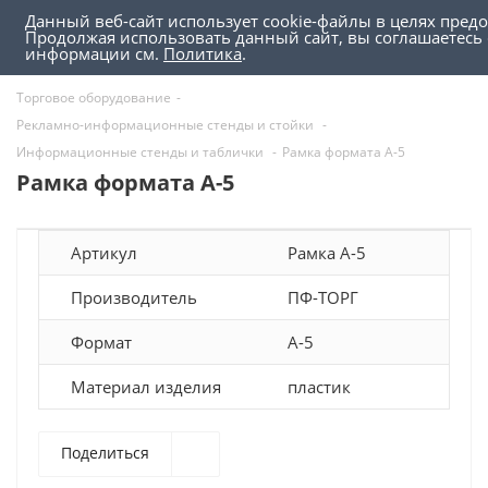
Данный веб-сайт использует cookie-файлы в целях пред
0
0
Продолжая использовать данный сайт, вы соглашаетесь
информации см.
Политика
.
Торговое оборудование
-
Рекламно-информационные стенды и стойки
-
Информационные стенды и таблички
-
Рамка формата А-5
Рамка формата А-5
Артикул
Рамка А-5
Производитель
ПФ-ТОРГ
Формат
А-5
Материал изделия
пластик
Поделиться