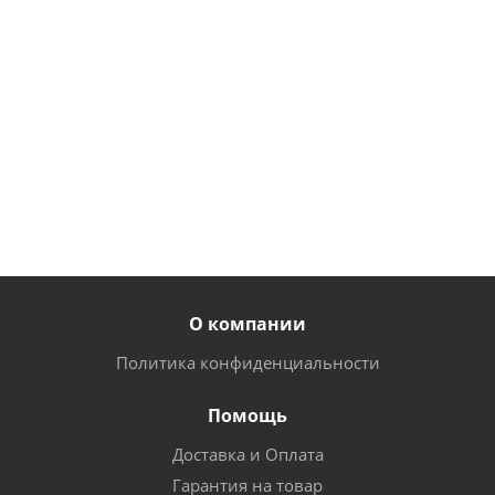
155
11
руб.
/
руб.
/
шт
шт
135
9
от
55
руб.
/
руб.
/
руб.
шт
шт
О компании
Политика конфиденциальности
Помощь
Доставка и Оплата
Гарантия на товар