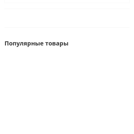
Популярные товары
ШОД-1 Шкаф
ШС-4 Шкаф
ШО-1 Шкаф
для одежды 1
для сумок 4
для