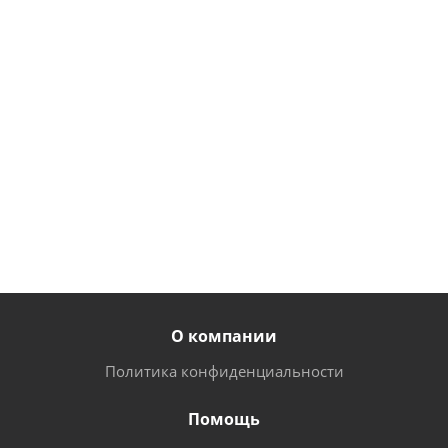
дверь
ячейки,
одежды 1
дополнительная
основная
дверь
секция
секция
основная
секция
от
8 525
от
7 450
от
5 833 руб.
руб.
руб.
О компании
Политика конфиденциальности
Помощь