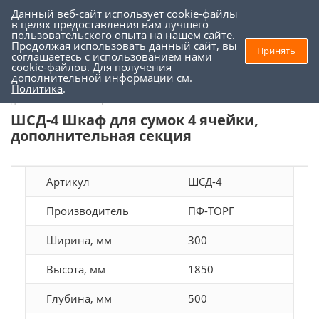
Данный веб-сайт использует cookie-файлы
0
0
в целях предоставления вам лучшего
пользовательского опыта на нашем сайте.
Продолжая использовать данный сайт, вы
Принять
соглашаетесь с использованием нами
Торговое оборудование
-
Противокражные системы
-
cookie-файлов. Для получения
дополнительной информации см.
Камеры хранения и шкафы
-
ШСД-4 Шкаф для сумок 4 ячейки,
Политика
.
дополнительная секция
ШСД-4 Шкаф для сумок 4 ячейки,
дополнительная секция
Артикул
ШСД-4
Производитель
ПФ-ТОРГ
Ширина, мм
300
Высота, мм
1850
Глубина, мм
500