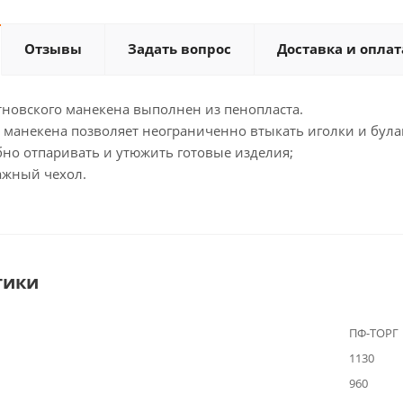
Отзывы
Задать вопрос
Доставка и оплат
тновского манекена выполнен из пенопласта.
 манекена позволяет неограниченно втыкать иголки и була
бно отпаривать и утюжить готовые изделия;
ажный чехол.
тики
ПФ-ТОРГ
1130
960