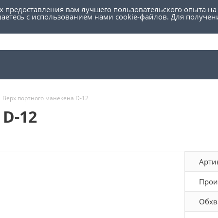
ях предоставления вам лучшего пользовательского опыта на
шаетесь с использованием нами cookie-файлов. Для получе
Верх портного манекена D-12
 D-12
Арти
Прои
Обхв