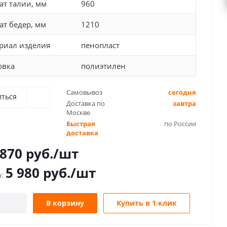
ат талии, мм
960
ат бедер, мм
1210
риал изделия
пенопласт
овка
полиэтилен
Самовывоз
сегодня
иться
Доставка по
завтра
Москве
Быстрая
по России
доставка
 870
руб.
/шт
5 980
руб.
/шт
В корзину
Купить в 1 клик