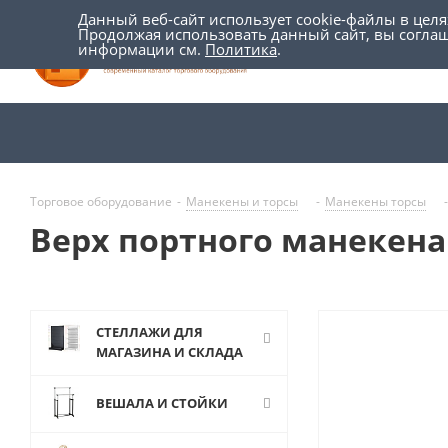
Данный веб-сайт использует cookie-файлы в цел
Продолжая использовать данный сайт, вы согла
информации см.
Политика
.
Торговое оборудование
-
Манекены и торсы
-
Манекены торсы
-
Верх портного манекена
СТЕЛЛАЖИ ДЛЯ
МАГАЗИНА И СКЛАДА
ВЕШАЛА И СТОЙКИ