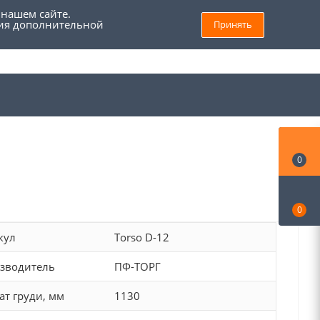
 нашем сайте.
ния дополнительной
Принять
8 (800) 555 69 93
Войти
Заказать звонок
Мой кабинет
0
0
кул
Torso D-12
зводитель
ПФ-ТОРГ
ат груди, мм
1130