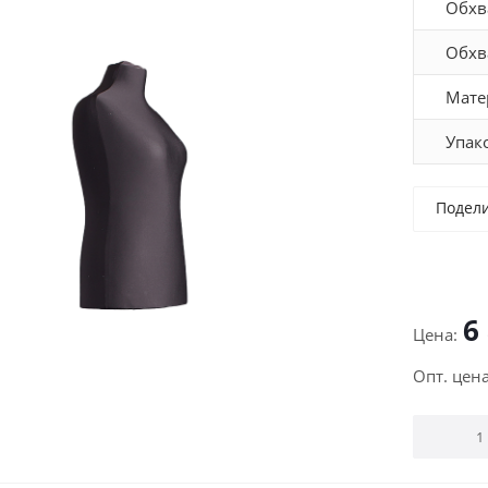
Обхв
Обхв
Мате
Упак
Подел
6