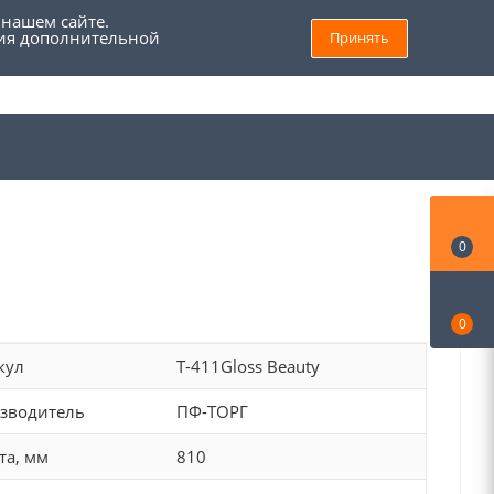
 нашем сайте.
ния дополнительной
Принять
8 (800) 555 69 93
Войти
Заказать звонок
Мой кабинет
0
0
кул
Т-411Gloss Beauty
зводитель
ПФ-ТОРГ
та, мм
810