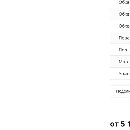
Обхв
Обхв
Обхв
Пове
Пол
Мате
Упак
Подел
от
5 