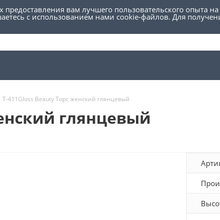
ях предоставления вам лучшего пользовательского опыта на
шаетесь с использованием нами cookie-файлов. Для получе
Т-411Gloss Beauty Торс женский глянцевый
женский глянцевый
Арти
Прои
Высо