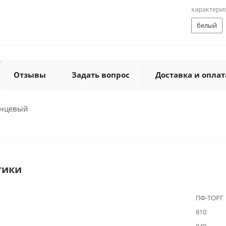
характери
белый
Отзывы
Задать вопрос
Доставка и оплат
янцевый
тики
ПФ-ТОРГ
810