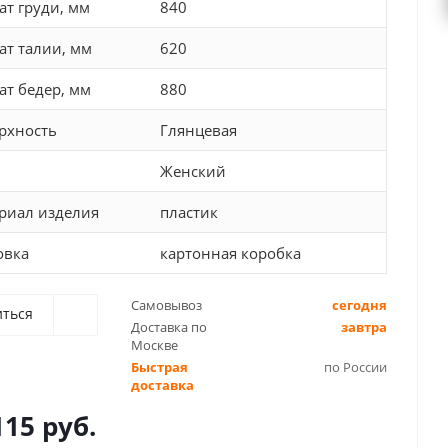
ат груди, мм
840
ат талии, мм
620
ат бедер, мм
880
рхность
Глянцевая
Женский
риал изделия
пластик
овка
картонная коробка
Самовывоз
сегодня
иться
Доставка по
завтра
Москве
Быстрая
по России
доставка
115 руб.