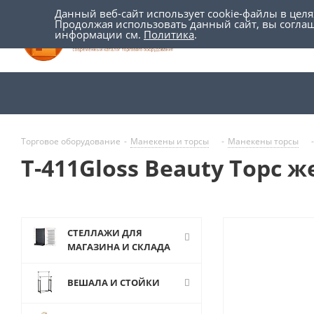
Данный веб-сайт использует cookie-файлы в цел
Продолжая использовать данный сайт, вы согла
информации см.
Политика
.
Торговое оборудование
-
Манекены и торсы
-
Манекены торсы
-
Т-411Gloss Beauty Торс 
СТЕЛЛАЖИ ДЛЯ
МАГАЗИНА И СКЛАДА
ВЕШАЛА И СТОЙКИ