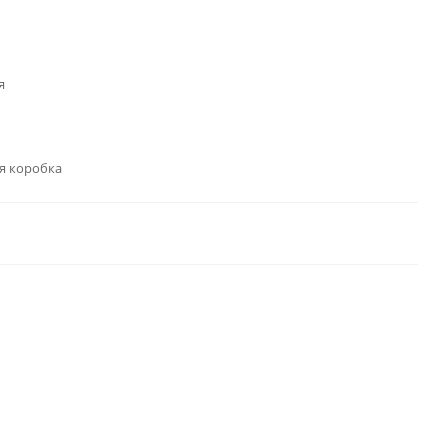
я
я коробка