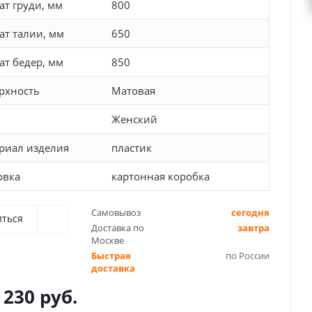
ат груди, мм
800
ат талии, мм
650
ат бедер, мм
850
рхность
Матовая
Женский
риал изделия
пластик
овка
картонная коробка
Самовывоз
сегодня
иться
Доставка по
завтра
Москве
Быстрая
по России
доставка
 230 руб.