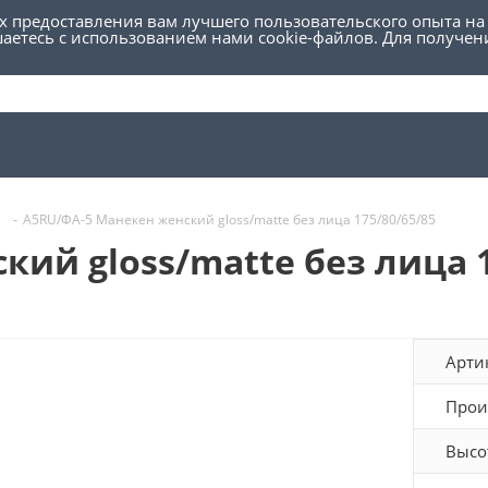
ях предоставления вам лучшего пользовательского опыта на
шаетесь с использованием нами cookie-файлов. Для получе
-
А5RU/ФА-5 Манекен женский gloss/matte без лица 175/80/65/85
ий gloss/matte без лица 1
Арти
Прои
Высо