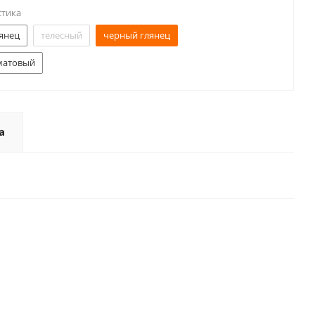
стика
янец
телесный
черный глянец
матовый
а