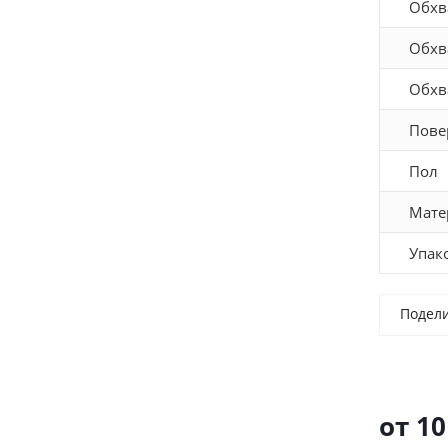
Обхв
Обхв
Обхв
Пове
Пол
Мате
Упак
Подел
от
10