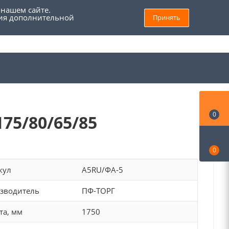
 нашем сайте.
ния дополнительной
Принять
8 (800) 555 69 93
Войти
Заказать звонок
Мой кабинет
0
75/80/65/85
0
кул
А5RU/ФА-5
зводитель
ПФ-ТОРГ
та, мм
1750