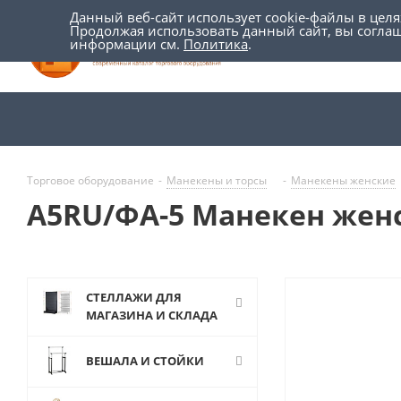
Данный веб-сайт использует cookie-файлы в цел
Продолжая использовать данный сайт, вы согла
информации см.
Политика
.
Торговое оборудование
-
Манекены и торсы
-
Манекены женские
А5RU/ФА-5 Манекен женск
СТЕЛЛАЖИ ДЛЯ
МАГАЗИНА И СКЛАДА
ВЕШАЛА И СТОЙКИ