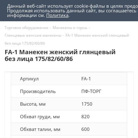
Данный веб-сайт использует cookie-файлы в целях пред
0
0
Продолжая использовать данный сайт, вы соглашаетесь
информации см.
Политика
.
Торговое оборудование
-
Манекены и торсы
-
Глянцевые женские манекены
-
FA-1 Манекен женский глянцевый
без лица 175/82/60/86
FA-1 Манекен женский глянцевый
без лица 175/82/60/86
Артикул
FA-1
Производитель
ПФ-ТОРГ
Высота, мм
1750
Обхват груди, мм
820
Обхват талии, мм
600