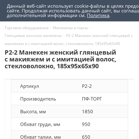
Данный веб-сайт использует cookie-файлы в целях пред
0
0
сайте. Продолжая использовать данный сайт, вы соглаш
дополнительной информации см.
Политика
.
Торговое оборудование
-
Манекены и торсы
-
Глянцевые женские манекены
-
P2-2 Манекен женский глянцевый c
макияжем и с имитацией волос, стекловолокно, 185х95х65х90
P2-2 Манекен женский глянцевый
c макияжем и с имитацией волос,
стекловолокно, 185х95х65х90
Артикул
P2-2
Производитель
ПФ-ТОРГ
Высота, мм
1850
Обхват груди, мм
950
Обхват талии, мм
650