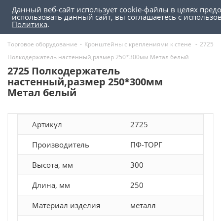
Данный веб-сайт использует cookie-файлы в целях пред
0
0
использовать данный сайт, вы соглашаетесь с использ
Политика
.
Торговое оборудование
-
Кронштейны с креплениями к стене
-
2725
Полкодержатель настенный,размер 250*300мм Метал белый
2725 Полкодержатель
настенный,размер 250*300мм
Метал белый
Артикул
2725
Производитель
ПФ-ТОРГ
Высота, мм
300
Длина, мм
250
Материал изделия
металл