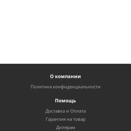
руб.
/
шт
15
руб.
/шт
23
14
руб.
/
руб.
/
шт
от
23 
шт
О компании
Политика конфиденциальности
Помощь
Доставка и Оплата
Гарантия на товар
Дилерам