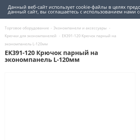
Данный веб-сайт использует cookie-файлы в целях пред
0
0
данный сайт, вы соглашаетесь с использованием нами 
Торговое оборудование
-
Экономпанели и аксессуары
-
Крючки для экономпанелей
-
EK391-120 Крючок парный на
экономпанель L-120мм
EK391-120 Крючок парный на
экономпанель L-120мм