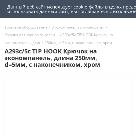
Данный веб-сайт использует cookie-файлы в целях пред
0
0
использовать данный сайт, вы соглашаетесь с использ
Торговое оборудование
-
Экономпанели и аксессуары
-
Крючки для экономпанелей
-
A293c/5c TIP HOOK Крючок на
экономпанель, длина 250мм, d=5мм, с наконечником, хром
A293c/5c TIP HOOK Крючок на
экономпанель, длина 250мм,
d=5мм, с наконечником, хром