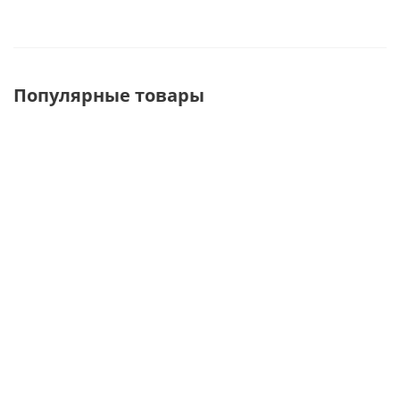
Популярные товары
ЦП-1(DRA39/101091)
A295c/*6c TIP
EK301-15
Карман на крючок
HOOK Крючок
Еврокрю
откидной 50*40
на
двойной 