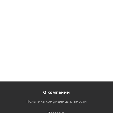
наконечника,
хром
21
35
руб.
/
руб.
/
шт
шт
20
31.50
руб.
/
руб.
/
шт
шт
от
48 руб.
О компании
Политика конфиденциальности