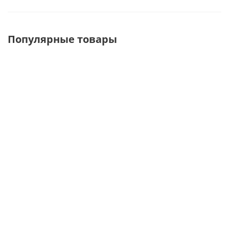
Популярные товары
EK302-200
A294c/*6p
EK5-H
Еврокрючок
Крючок на
Держатель для
двойной на
экономпанель,
шапок,
э/п, L-200мм
длина 300мм,
универсальный
цинк
d=6мм, без