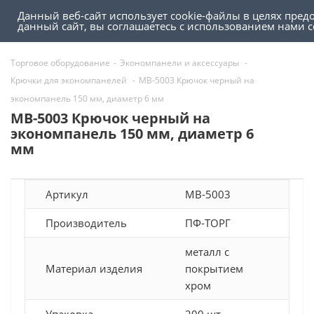
Данный веб-сайт использует cookie-файлы в целях пред
0
0
данный сайт, вы соглашаетесь с использованием нами 
Торговое оборудование
-
Экономпанели и аксессуары
-
Крючки для экономпанелей
-
MB-5003 Крючок черный на
экономпанель 150 мм, диаметр 6 мм
MB-5003 Крючок черный на
экономпанель 150 мм, диаметр 6
мм
Артикул
MB-5003
Производитель
ПФ-ТОРГ
металл с
Материал изделия
покрытием
хром