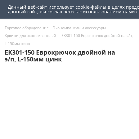
Данный веб-сайт использует cookie-файлы в целях пред
0
0
данный сайт, вы соглашаетесь с использованием нами 
Торговое оборудование
-
Экономпанели и аксессуары
-
Крючки для экономпанелей
-
EK301-150 Еврокрючок двойной на э/п,
L-150мм цинк
EK301-150 Еврокрючок двойной на
э/п, L-150мм цинк