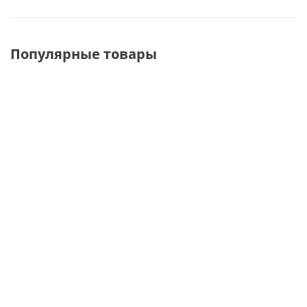
Популярные товары
5102 SX/DX
5022Z(A108)
A134-300
Кронштейн
Кронштейн на
Кронштейн
под полку
экономпанель
прямой с 6-ю
(левый/
Z-образный
шариками,
правый) на
d=6мм,