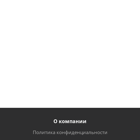
экономпанель
длина 300мм
200 мм (хром)
79
243
86
руб.
/
руб.
/
руб.
/
шт
шт
шт
68
203
77
руб.
/
руб.
/
руб.
/
шт
шт
шт
О компании
Политика конфиденциальности