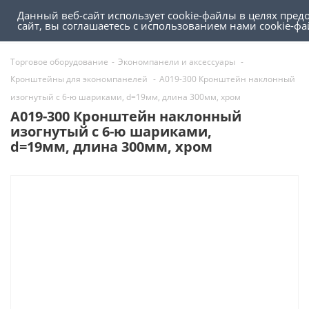
Данный веб-сайт использует cookie-файлы в целях пре
0
0
сайт, вы соглашаетесь с использованием нами cookie-
Торговое оборудование
-
Экономпанели и аксессуары
-
Кронштейны для экономпанелей
-
A019-300 Кронштейн наклонный
изогнутый с 6-ю шариками, d=19мм, длина 300мм, хром
A019-300 Кронштейн наклонный
изогнутый с 6-ю шариками,
d=19мм, длина 300мм, хром