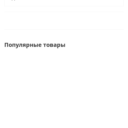
Популярные товары
8601B
A148-350
A019-350