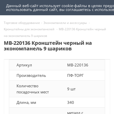
Данный веб-сайт использует cookie-файлы в целях пред
0
0
использовать данный сайт, вы соглашаетесь с использ
Торговое оборудование
-
Экономпанели и аксессуары
-
Кронштейны для экономпанелей
-
MB-220136 Кронштейн черный
на экономпанель 9 шариков
MB-220136 Кронштейн черный на
экономпанель 9 шариков
Артикул
MB-220136
Производитель
ПФ-ТОРГ
Количество
9 шт
посадочных мест
Длина, мм
340
металл с