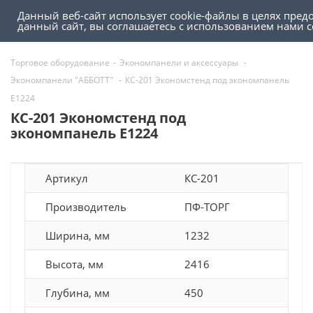
Данный веб-сайт использует cookie-файлы в целях пред
0
0
данный сайт, вы соглашаетесь с использованием нами 
Торговое оборудование
-
Экономпанели и аксессуары
-
Экономпанели "АББОТТ"
-
КС-201 Экономстенд под экономпанель
Е1224
КС-201 Экономстенд под
экономпанель Е1224
Артикул
КС-201
Производитель
ПФ-ТОРГ
Ширина, мм
1232
Высота, мм
2416
Глубина, мм
450